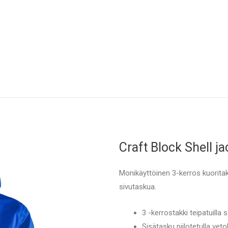
Craft Block Shell ja
Monikäyttöinen 3-kerros kuoritakk
sivutaskua.
3 -kerrostakki teipatuilla 
Sisätasku piilotetulla veto