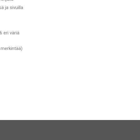
ä ja sivuilla
6 eri väriä
ä merkintää)