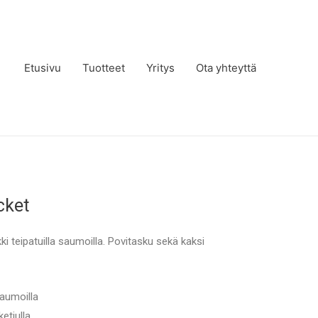
Etusivu
Tuotteet
Yritys
Ota yhteyttä
cket
i teipatuilla saumoilla. Povitasku sekä kaksi
saumoilla
ketjulla