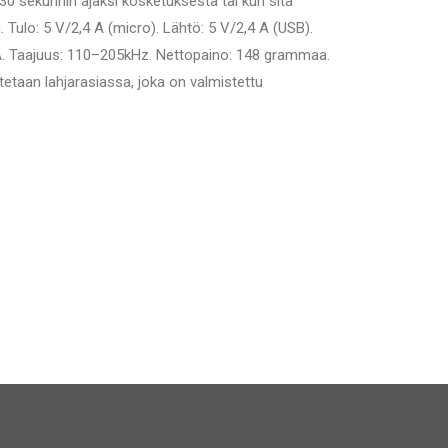
 30 sekunnin ajaksi kosketuksesta tai kun sitä
 Tulo: 5 V/2,4 A (micro). Lähtö: 5 V/2,4 A (USB).
A. Taajuus: 110–205kHz. Nettopaino: 148 grammaa.
etaan lahjarasiassa, joka on valmistettu