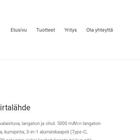
Etusivu
Tuotteet
Yritys
Ota yhteyttä
irtalähde
valaistuva, langaton ja ohut. 5000 mAh:n langaton
la, kumipinta, 3-in-1 alumiinikaapeli (Type-C,