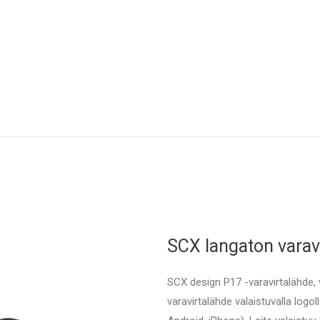
SCX langaton varav
SCX design P17 -varavirtalähde, 
varavirtalähde valaistuvalla logol