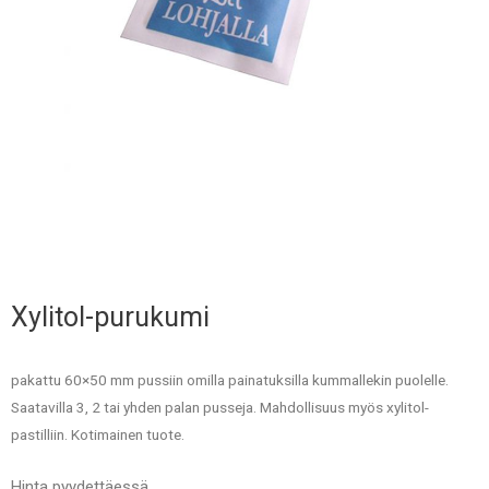
Xylitol-purukumi
pakattu 60×50 mm pussiin omilla painatuksilla kummallekin puolelle.
Saatavilla 3, 2 tai yhden palan pusseja. Mahdollisuus myös xylitol-
pastilliin. Kotimainen tuote.
Hinta pyydettäessä